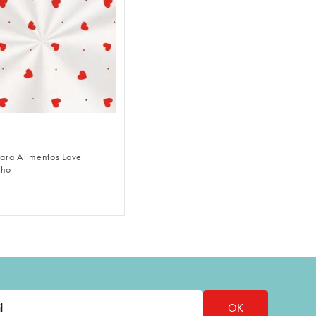
FAZER LOGIN
Para Alimentos Love
lho
OK