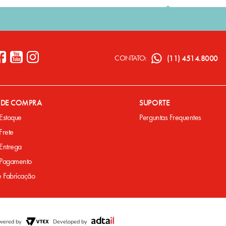
(11) 4514.8000
CONTATO:
A DE COMPRA
SUPORTE
 Estoque
Perguntas Frequentes
 Frete
 Entrega
e Pagamento
e Fabricação
wered by
Developed by