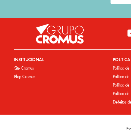
INSTITUCIONAL
POLÍTIC
Site Cromus
Política de
Blog Cromus
Política de
Política de
Política d
Defeitos d
Po