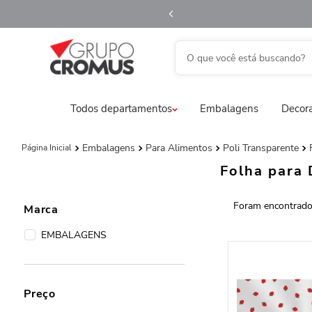
O que você está buscando?
TERMOS MAIS BUSCADOS
Todos departamentos
Embalagens
Decora
1
º
fita aramada
2
º
saco transparente
Embalagens
Para Alimentos
Poli Transparente
3
º
saco presente
Folha para
4
º
natal
5
º
caixa
Marca
6
º
sacola
EMBALAGENS
7
º
embalagem trufas
8
º
guardanapo
Preço
9
º
vela