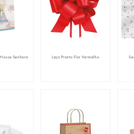
LOGIN
FAZER LOGIN
 Nossa Senhora
Laço Pronto Flor Vermelho
Sa