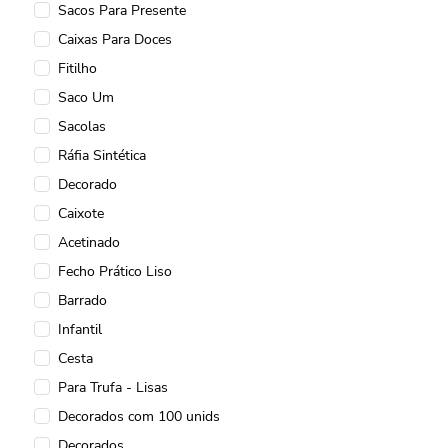
Sacos Para Presente
Caixas para Tabletes
Caixas Para Doces
Tapetinhos para Doces
Fitilho
Para Checkout
Saco Um
Fita Plástica
Sacolas
Para Cestas
Ráfia Sintética
Fitas de Gorgurão
Decorado
Sacolas Premium
Caixote
Lembrancinhas
Acetinado
Sacos para Presentes
Fecho Prático Liso
Papel para Presente
Barrado
Poli Redondo
Infantil
Sacola Laminada
Cesta
Cesta na Caixa
Para Trufa - Lisas
Fecho Prático
Decorados com 100 unids
Lamicor
Decorados