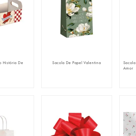
LOGIN
FAZER LOGIN
o História De
Sacola De Papel Valentina
Sacola
Amor