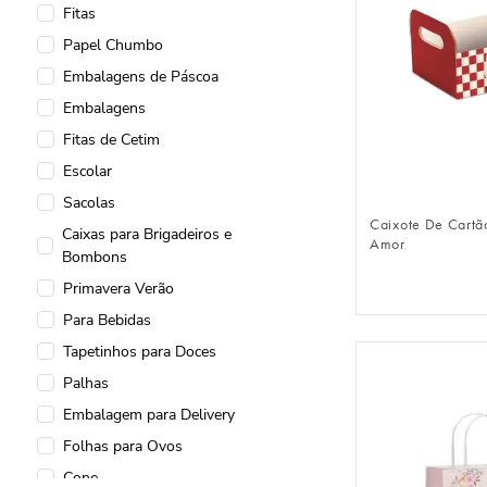
Fitas
Papel Chumbo
Embalagens de Páscoa
Embalagens
Fitas de Cetim
FAZER 
Escolar
Sacolas
Caixote De Cartã
Caixas para Brigadeiros e
Amor
Bombons
Primavera Verão
Para Bebidas
Tapetinhos para Doces
Palhas
Embalagem para Delivery
Folhas para Ovos
Cone