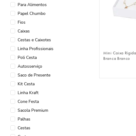
Para Alimentos
Embalagens para Floricultura
Papel Chumbo
Saco Adesivado Decorado
Fios
Linha Elite
Caixas
Linha Elegance
FAZER 
Cestas e Caixotes
Guardanapos
Linha Profissionais
Embalagens para E-commerce
Mini Caixa Rígida
Poli Cesta
Branca Branco
Cromus Ice
Autosserviço
Saco de Presente
Kit Cesta
Linha Kraft
Cone Festa
Sacola Premium
Palhas
Cestas