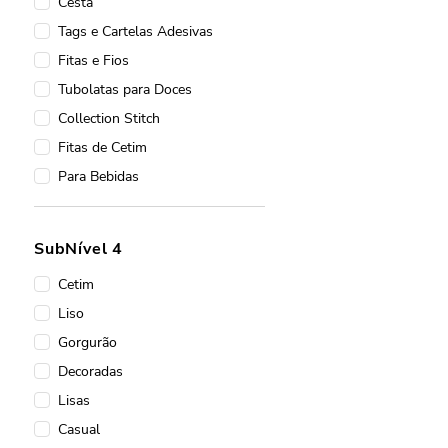
Cesta
Tags e Cartelas Adesivas
Fitas e Fios
Tubolatas para Doces
Collection Stitch
Fitas de Cetim
Para Bebidas
Caixas De Presente
Laço Perfeito
SubNível 4
Caixa Rígida
Cetim
Embalagens para Bebidas
Liso
Guardanapos
Gorgurão
Kit Cesta e Caixote
Decoradas
Caixas Rígidas
Lisas
Lisos
Casual
Saco para Cesta