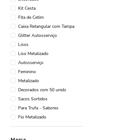
Tubolatas para Presentes
Kit Cesta
Sacola Cristal
Fita de Cetim
Folhas em BOPP
Caixa Retangular com Tampa
Embalagens Kraft
Glitter Autosserviço
Latas
Lisos
Decorado
Liso Metalizado
Caixa Display
Autosserviço
Tubolata Rígida Para Presente
Feminino
Lisas
Metalizado
Papel Manteiga
Decorados com 50 unids
Tubolatas Rígidas
Sacos Sortidos
Papel Celofane
Para Trufa - Sabores
Etiquetas e Tags
Fio Metalizado
Cartolina
Fecho Prático Decorado
Licenciadas
Romântico
Laço Perfeito - Lacre Prático
Marca