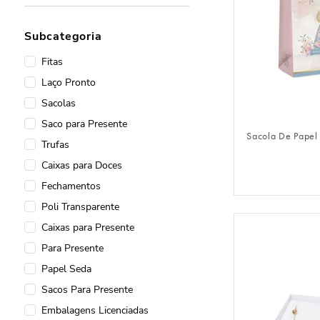
Festas Sazonais
Subcategoria
Embalagens de Natal
Lembrancinhas
Fitas
Adereços para Balões
Laço Pronto
Poli Transparente
FAZER 
Sacolas
Mais Vendidos - Embalagens
Saco para Presente
para Presentes
Sacola De Papel
Trufas
Embalagens para Bolo Gelado
Caixas para Doces
Tubolatas para Ovos e Bombons
Fechamentos
Pequenos Mimos
Poli Transparente
Folha Colmeia
Caixas para Presente
Poli Cesta
Para Presente
Nacarado
Papel Seda
Festa Junina
Sacos Para Presente
Cestas e Caixotes
Embalagens Licenciadas
Folha Kraft