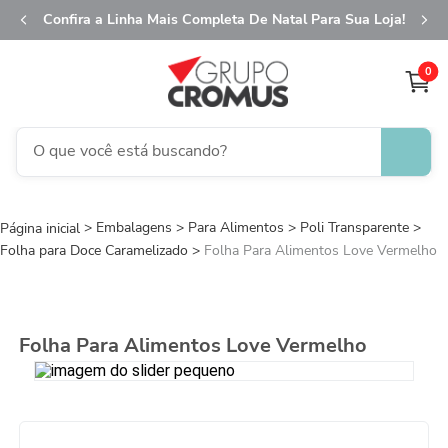
Confira a Linha Mais Completa De Natal Para Sua Loja!
0
O que você está buscando?
TERMOS MAIS BUSCADOS
Embalagens
Para Alimentos
1
º
fita aramada
Poli Transparente
Folha para Doce Caramelizado
Folha Para Alimentos Love Vermelho
2
º
saco transparente
3
º
saco presente
4
º
sacola
Folha Para Alimentos Love Vermelho
5
º
caixa
6
º
guardanapo
7
º
embalagem trufas