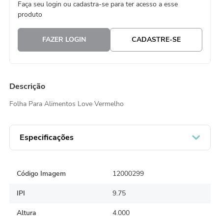
Faça seu login ou cadastra-se para ter acesso a esse
8
º
natal
produto
9
º
urso
FAZER LOGIN
CADASTRE-SE
10
º
sacola papel
Descrição
Folha Para Alimentos Love Vermelho
Especificações
Código Imagem
12000299
IPI
9.75
Altura
4.000