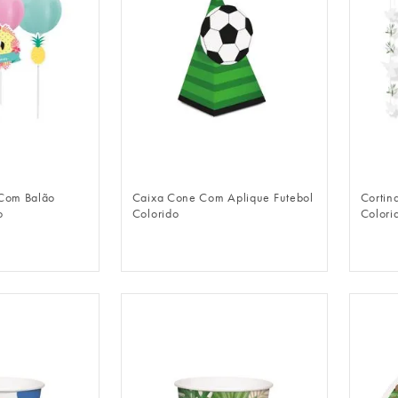
LOGIN
FAZER LOGIN
 Com Balão
Caixa Cone Com Aplique Futebol
Cortin
o
Colorido
Colori