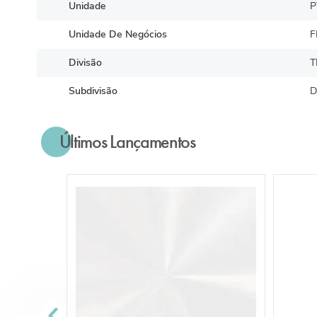
Unidade
P
Unidade De Negócios
F
Divisão
T
Subdivisão
D
Últimos Lançamentos