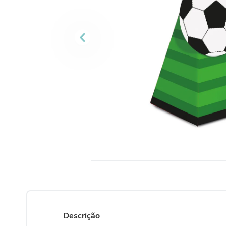
10
º
vela
Descrição