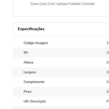
Caixa Cone Com Aplique Futebol Colorido
Especificações
Código Imagem
2
IPI
3
Altura
0
Largura
0
Comprimento
0
Peso
0
UN. Descrição
P