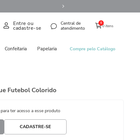
Entre ou
Central de
0
0 itens
cadastre-se
atendimento
Confeitaria
Papelaria
Compre pelo Catálogo
e Futebol Colorido
 para ter acesso a esse produto
CADASTRE-SE