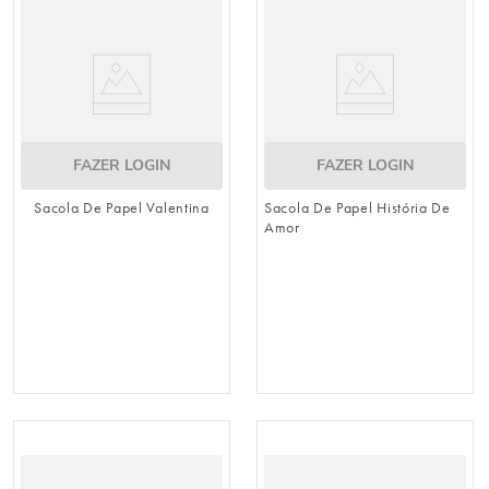
urso
9
º
vela
10
º
FAZER LOGIN
FAZER LOGIN
Sacola De Papel Valentina
Sacola De Papel História De
Amor