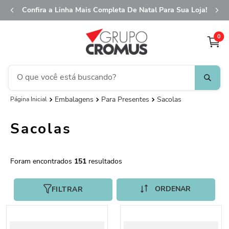
Confira a Linha Mais Completa De Natal Para Sua Loja!
0
O que você está buscando?
Embalagens
Para Presentes
Sacolas
fita aramada
1
º
saco transparente
2
º
Sacolas
saco presente
3
º
natal
4
º
151
sacola
5
º
caixa
FILTRAR
6
º
guardanapo
7
º
embalagem trufas
8
º