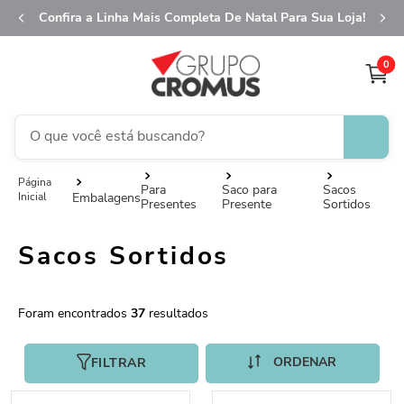
Confira a Linha Mais Completa De Natal Para Sua Loja!
0
O que você está buscando?
fita aramada
1
º
Para
Saco para
Sacos
Embalagens
Presentes
Presente
Sortidos
saco transparente
2
º
saco presente
3
º
Sacos Sortidos
natal
4
º
sacola
5
º
37
caixa
6
º
FILTRAR
guardanapo
7
º
embalagem trufas
8
º