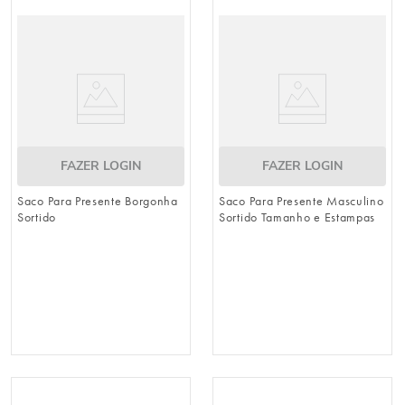
urso
9
º
vela
10
º
FAZER LOGIN
FAZER LOGIN
Saco Para Presente Borgonha
Saco Para Presente Masculino
Sortido
Sortido Tamanho e Estampas