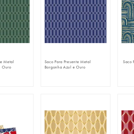
LOGIN
FAZER LOGIN
te Metal
Saco Para Presente Metal
Saco 
e Ouro
Borgonha Azul e Ouro