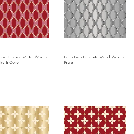
FAZER LOGIN
FAZER LOGIN
ara Presente Metal Waves
Saco Para Presente Metal Waves
ho E Ouro
Prata