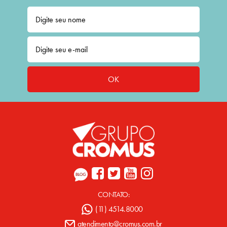
OK
CONTATO:
(11) 4514.8000
atendimento@cromus.com.br