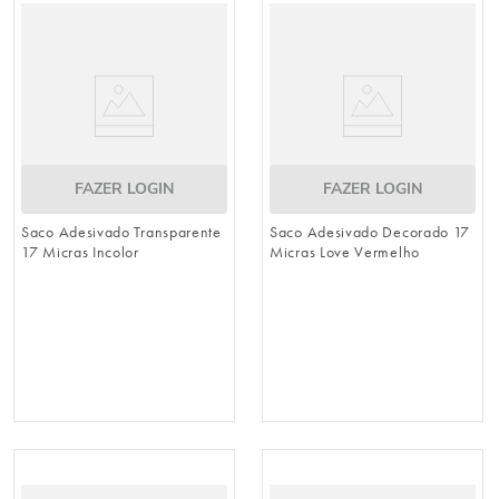
8
º
embalagem trufas
9
º
urso
10
º
sacola papel
FAZER LOGIN
FAZER LOGIN
Saco Adesivado Transparente
Saco Adesivado Decorado 17
17 Micras Incolor
Micras Love Vermelho