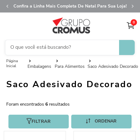
Confira a Linha Mais Completa De Natal Para Sua Loja!
0
O que você está buscando?
TERMOS MAIS BUSCADOS
Embalagens
Para Alimentos
Saco Adesivado Decorado
1
º
fita aramada
Saco Adesivado Decorado
2
º
saco presente
3
º
saco transparente
4
º
sacola
6
5
º
caixa
FILTRAR
6
º
guardanapo
7
º
natal