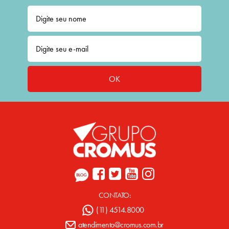
OK
CONTATO:
(11) 4514.8000
atendimento@cromus.com.br