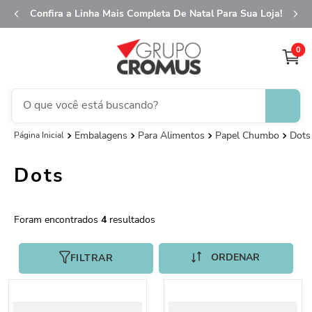
Confira a Linha Mais Completa De Natal Para Sua Loja!
0
O que você está buscando?
Embalagens
Para Alimentos
Papel Chumbo
Dots
TERMOS MAIS BUSCADOS
1
º
fita aramada
Dots
2
º
saco transparente
3
º
saco presente
4
4
º
sacola
5
º
caixa
FILTRAR
6
º
guardanapo
7
º
embalagem trufas