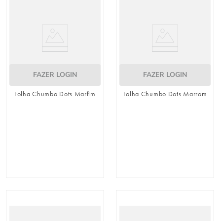
8
º
natal
9
º
urso
10
º
sacola papel
FAZER LOGIN
FAZER LOGIN
Folha Chumbo Dots Marfim
Folha Chumbo Dots Marrom