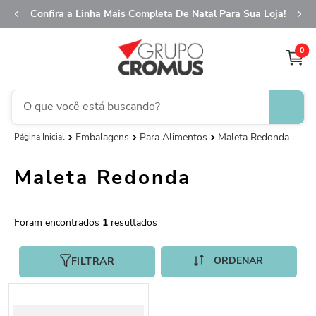
Confira a Linha Mais Completa De Natal Para Sua Loja!
0
O que você está buscando?
Embalagens
Para Alimentos
Maleta Redonda
TERMOS MAIS BUSCADOS
1
º
fita aramada
Maleta Redonda
2
º
saco transparente
3
º
saco presente
1
4
º
sacola
5
º
caixa
FILTRAR
6
º
guardanapo
7
º
embalagem trufas