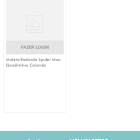
8
º
natal
9
º
urso
10
º
sacola papel
FAZER LOGIN
Maleta Redonda Spider Man
Quadrinhos Colorido