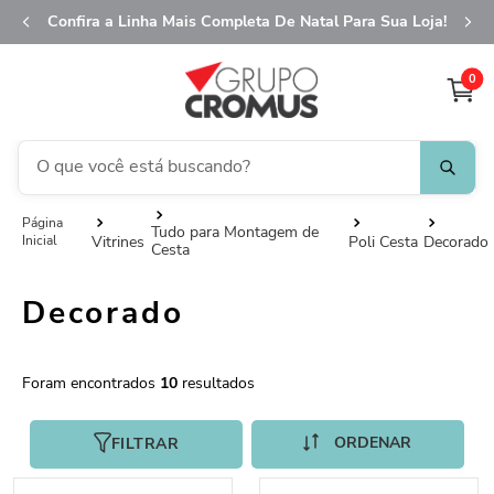
Confira a Linha Mais Completa De Natal Para Sua Loja!
0
O que você está buscando?
TERMOS MAIS BUSCADOS
Tudo para Montagem de
Vitrines
Poli Cesta
Decorado
Cesta
1
º
fita aramada
2
º
saco transparente
Decorado
3
º
saco presente
4
º
sacola
10
5
º
caixa
FILTRAR
6
º
guardanapo
7
º
embalagem trufas