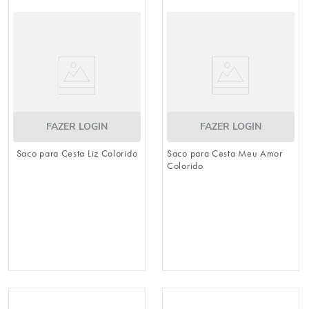
8
º
natal
9
º
urso
10
º
sacola papel
FAZER LOGIN
FAZER LOGIN
Saco para Cesta Liz Colorido
Saco para Cesta Meu Amor
Colorido