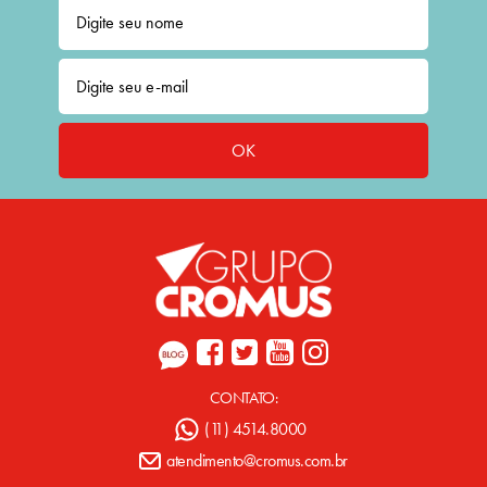
OK
CONTATO:
(11) 4514.8000
atendimento@cromus.com.br