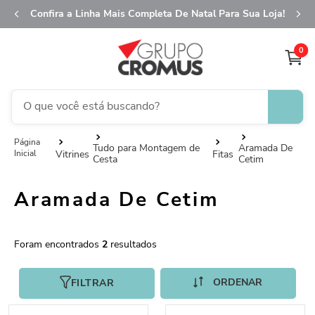
Confira a Linha Mais Completa De Natal Para Sua Loja!
0
O que você está buscando?
TERMOS MAIS BUSCADOS
Tudo para Montagem de
Aramada De
Vitrines
Fitas
Cesta
Cetim
1
º
fita aramada
2
º
saco transparente
Aramada De Cetim
3
º
saco presente
4
º
natal
2
5
º
caixa
FILTRAR
6
º
sacola
7
º
embalagem trufas