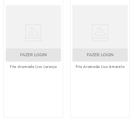
8
º
guardanapo
9
º
vela
10
º
urso
FAZER LOGIN
FAZER LOGIN
Fita Aramada Liso Laranja
Fita Aramada Liso Amarelo