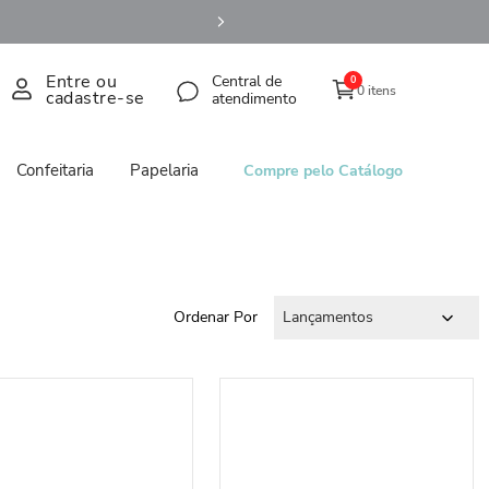
Entre ou
Central de
0
0 itens
cadastre-se
atendimento
Confeitaria
Papelaria
Compre pelo Catálogo
Ordenar Por
Lançamentos