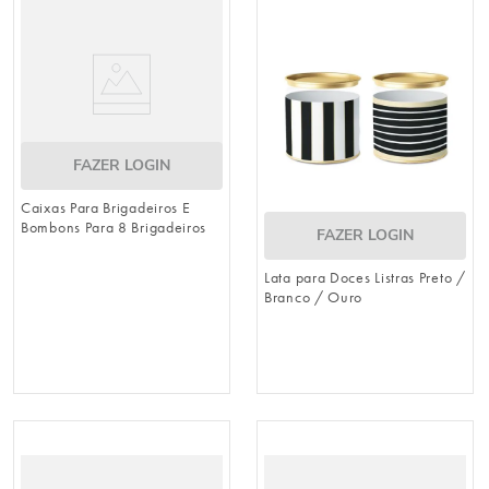
urso
9
º
sacola papel
10
º
FAZER LOGIN
Caixas Para Brigadeiros E
Bombons Para 8 Brigadeiros
FAZER LOGIN
Pai Colorido
Lata para Doces Listras Preto /
Branco / Ouro