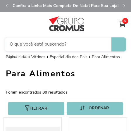
Confira a Linha Mais Completa De Natal Para Sua Loja!
0
O que você está buscando?
Vitrines
Especial dia dos Pais
Para Alimentos
fita aramada
1
º
saco transparente
2
º
Para Alimentos
saco presente
3
º
sacola
4
º
30
caixa
5
º
guardanapo
FILTRAR
6
º
embalagem trufas
7
º
natal
8
º