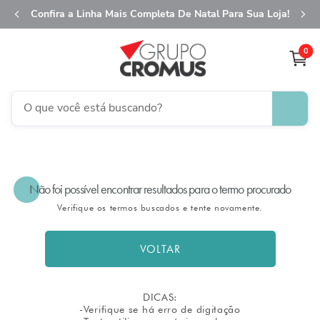
Confira a Linha Mais Completa De Natal Para Sua Loja!
0
O que você está buscando?
TERMOS MAIS BUSCADOS
1
º
fita aramada
Não foi possível encontrar resultados para o termo procurado
2
º
saco transparente
Verifique os termos buscados e tente novamente.
3
º
saco presente
4
º
sacola
VOLTAR
5
º
caixa
6
º
guardanapo
DICAS:
-Verifique se há erro de digitação
7
º
embalagem trufas