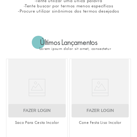
-Tente utilizar uma única palavra
-Tente buscar por termos menos específicos
8
º
natal
-Procure utilizar sinônimos dos termos desejados
9
º
urso
10
º
sacola papel
Últimos Lançamentos
Lorem ipsum dolor sit amet, consectetur
OGIN
FAZER LOGIN
a Incolor
Cone Festa Liso Incolor
FAZER LOGIN