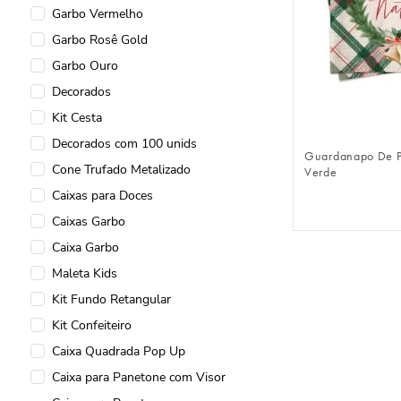
Garbo Vermelho
Embalagens para Bolos e
Sobremesas de Natal
Garbo Rosê Gold
Decorados
Garbo Ouro
Cone
Decorados
FAZER 
Cone Festas
Kit Cesta
Collection Kraft
Decorados com 100 unids
Guardanapo De P
Clean
Cone Trufado Metalizado
Verde
Caixote
Caixas para Doces
Caixas
Caixas Garbo
Caixas para Docinhos e
Caixa Garbo
Bombons
Maleta Kids
Caixas para Cesta de Natal
Kit Fundo Retangular
Caixas Display
Kit Confeiteiro
Caixa Quadrada Pop Up
Caixa para Panetone com Visor