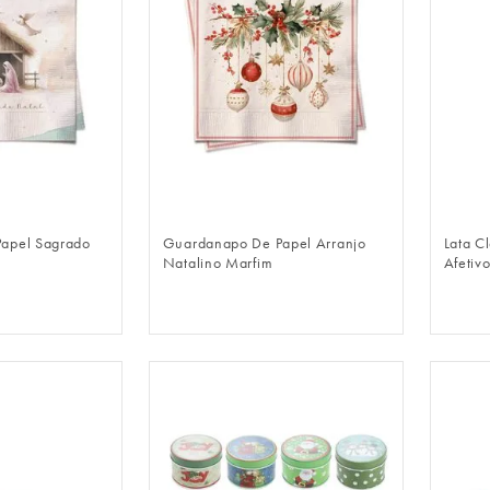
LOGIN
FAZER LOGIN
apel Sagrado
Guardanapo De Papel Arranjo
Lata C
Natalino Marfim
Afetiv