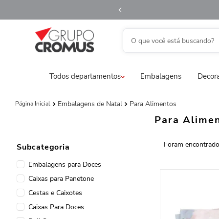
O que você está buscando?
fita aramada
1
º
saco transparente
2
º
Todos departamentos
Embalagens
Decora
saco presente
3
º
natal
4
º
Embalagens de Natal
Para Alimentos
caixa
5
º
Para Alime
sacola
6
º
embalagem trufas
7
º
Subcategoria
guardanapo
8
º
Embalagens para Doces
Caixas para Panetone
vela
9
º
Cestas e Caixotes
urso
10
º
Caixas Para Doces