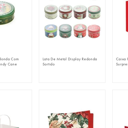
LOGIN
FAZER LOGIN
edonda Com
Lata De Metal Display Redonda
Caixa 
andy Cane
Sortido
Surpre