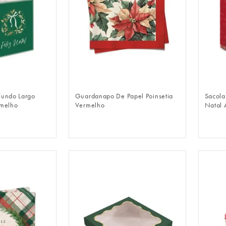
LOGIN
FAZER LOGIN
Fundo Largo
Guardanapo De Papel Poinsetia
Sacola
rmelho
Vermelho
Natal 