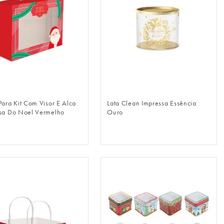
FAZER LOGIN
FAZER LOGIN
Para Kit Com Visor E Alca
Lata Clean Impressa Essência
sa Do Noel Vermelho
Ouro