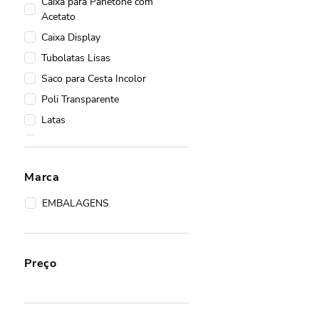
Caixa para Panetone com
Acetato
Caixa Display
Tubolatas Lisas
Saco para Cesta Incolor
Poli Transparente
Latas
Kit Poli Cesta
Incolor Tradicional
Marca
Cones
Cestas
EMBALAGENS
Cesta em Microondulado
Caixas de Panetone
Preço
20 Pacotes Com 50 Sacos
Tubolata para Panetone de
Acetato