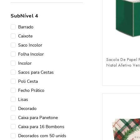
Fechamentos
Embalagens Kraft
SubNível 4
Saco para Panetone
Barrado
Natal
Caixote
Linha Nacarado
FAZER 
Saco Incolor
Laço Pronto
Folha Incolor
Linha Kraft
Sacola De Papel 
Incolor
Natal Afetivo Ve
Linha Cristal
Sacos para Cestas
Latas para Doces
Poli Cesta
Lacre Prático
Fecho Prático
Garbo Vermelho
Lisas
Garbo Rosê Gold
Decorado
Garbo Ouro
Caixa para Panetone
Folha Incolor
Caixa para 16 Bombons
Fitas e Cordões
Decorados com 50 unids
Fecho Prático