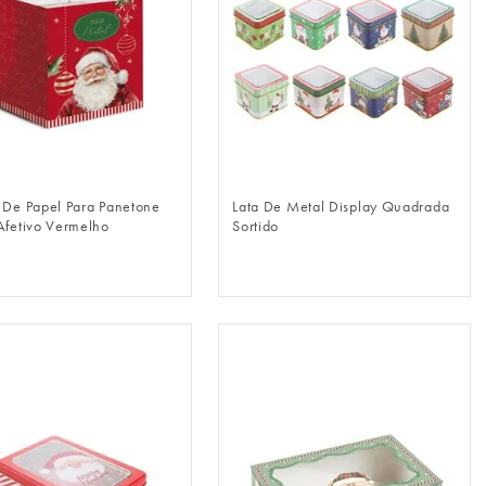
FAZER LOGIN
FAZER LOGIN
 De Papel Para Panetone
Lata De Metal Display Quadrada
Afetivo Vermelho
Sortido