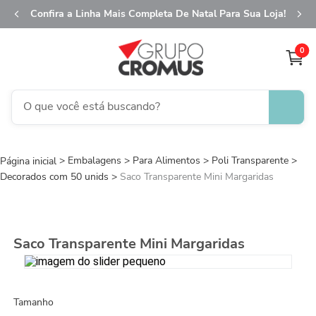
Confira a Linha Mais Completa De Natal Para Sua Loja!
0
O que você está buscando?
TERMOS MAIS BUSCADOS
Embalagens
Para Alimentos
1
º
fita aramada
Poli Transparente
Decorados com 50 unids
Saco Transparente Mini Margaridas
2
º
saco presente
3
º
saco transparente
4
º
sacola
Saco Transparente Mini Margaridas
5
º
caixa
6
º
guardanapo
Tamanho
7
º
natal