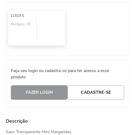
8
º
embalagem trufas
11X19.5
9
º
urso
Multiplo:
20
10
º
sacola papel
Faça seu login ou cadastra-se para ter acesso a esse
produto
FAZER LOGIN
CADASTRE-SE
Descrição
Saco Transparente Mini Margaridas