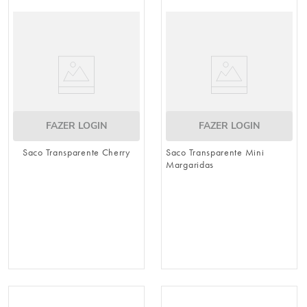
urso
9
º
sacola papel
10
º
FAZER LOGIN
FAZER LOGIN
Saco Transparente Cherry
Saco Transparente Mini
Margaridas