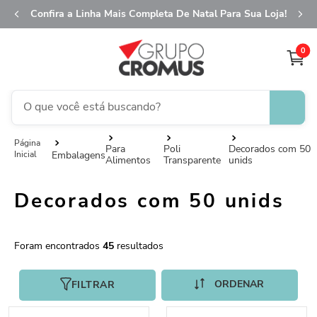
Confira a Linha Mais Completa De Natal Para Sua Loja!
0
O que você está buscando?
fita aramada
1
º
Para
Poli
Decorados com 50
Embalagens
Alimentos
Transparente
unids
saco transparente
2
º
saco presente
3
º
Decorados com 50 unids
sacola
4
º
caixa
5
º
45
guardanapo
6
º
FILTRAR
embalagem trufas
7
º
natal
8
º