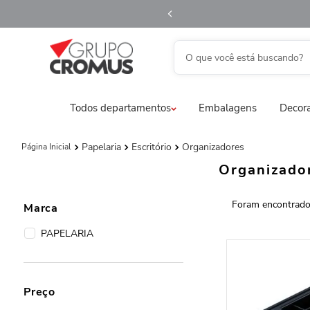
O que você está buscando?
fita aramada
1
º
saco transparente
2
º
Todos departamentos
Embalagens
Decora
saco presente
3
º
sacola
4
º
Papelaria
Escritório
Organizadores
caixa
5
º
Organizado
guardanapo
6
º
embalagem trufas
7
º
Marca
natal
8
º
PAPELARIA
urso
9
º
sacola papel
10
º
Preço