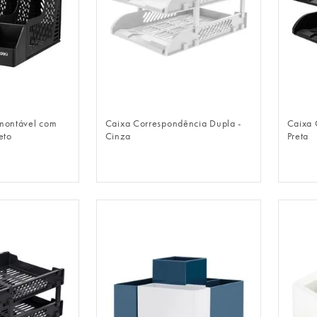
LOGIN
FAZER LOGIN
smontável com
Caixa Correspondência Dupla -
Caixa 
eto
Cinza
Preta