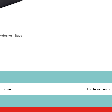
LOGIN
 Adesiva - Base
reto