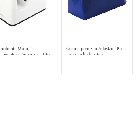
FAZER LOGIN
FAZER LOGIN
zador de Mesa 4
Suporte para Fita Adesiva - Base
timentos e Suporte de Fita
Emborrachada - Azul
a - Branco