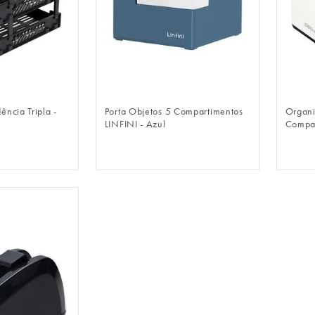
LOGIN
FAZER LOGIN
ncia Tripla -
Porta Objetos 5 Compartimentos
Organi
LINFINI - Azul
Compar
Adesiv