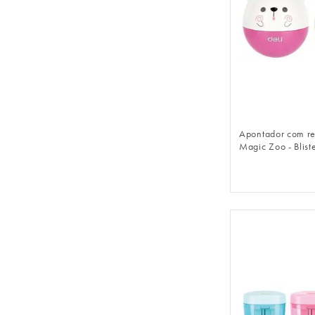
FAZER 
Apontador com re
Magic Zoo - Blist