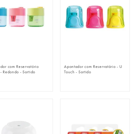
FAZER LOGIN
FAZER LOGIN
dor com Reservatório
Apontador com Reservatório - U
- Redondo - Sortido
Touch - Sortido