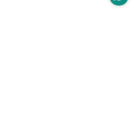
OK
atendimento@cromus.com.br