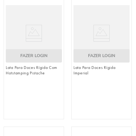
urso
9
º
sacola papel
10
º
FAZER LOGIN
FAZER LOGIN
Lata Para Doces Rígida Com
Lata Para Doces Rígida
Hotstamping Pistache
Imperial