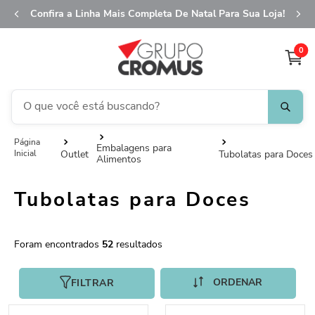
Confira a Linha Mais Completa De Natal Para Sua Loja!
0
O que você está buscando?
fita aramada
1
º
Embalagens para
Outlet
Tubolatas para Doces
Alimentos
saco transparente
2
º
saco presente
3
º
Tubolatas para Doces
sacola
4
º
caixa
5
º
52
guardanapo
6
º
FILTRAR
embalagem trufas
7
º
natal
8
º