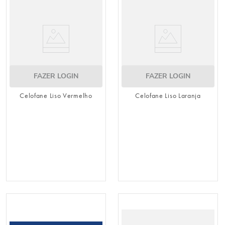
8
º
embalagem trufas
9
º
urso
10
º
sacola papel
FAZER LOGIN
FAZER LOGIN
Celofane Liso Vermelho
Celofane Liso Laranja