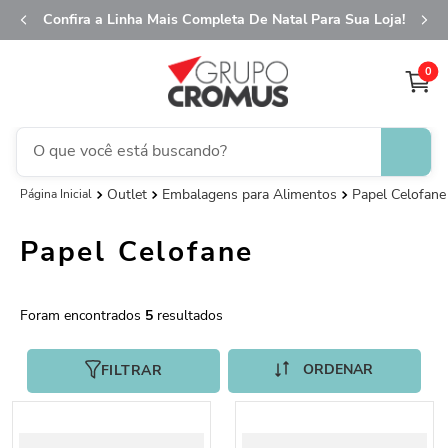
Confira a Linha Mais Completa De Natal Para Sua Loja!
0
O que você está buscando?
Outlet
Embalagens para Alimentos
Papel Celofane
TERMOS MAIS BUSCADOS
1
º
fita aramada
Papel Celofane
2
º
saco presente
3
º
saco transparente
5
4
º
sacola
5
º
caixa
FILTRAR
6
º
guardanapo
7
º
natal