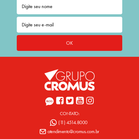
OK
CONTATO:
(11) 4514.8000
atendimento@cromus.com.br