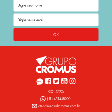
OK
CONTATO:
(11) 4514.8000
atendimento@cromus.com.br