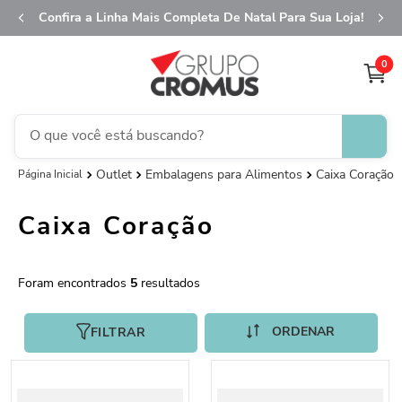
Confira a Linha Mais Completa De Natal Para Sua Loja!
0
O que você está buscando?
Outlet
Embalagens para Alimentos
Caixa Coração
TERMOS MAIS BUSCADOS
1
º
fita aramada
Caixa Coração
2
º
saco transparente
3
º
saco presente
5
4
º
natal
5
º
caixa
FILTRAR
6
º
sacola
7
º
embalagem trufas