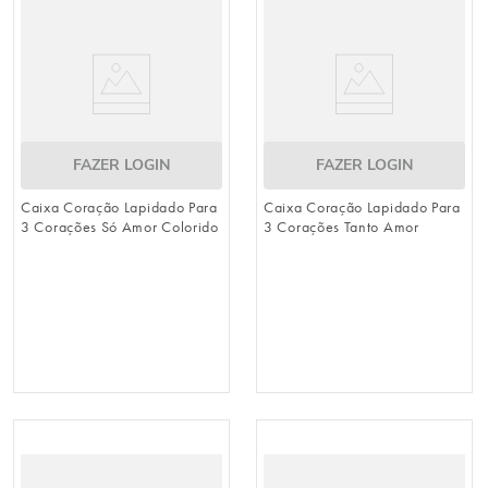
8
º
guardanapo
9
º
vela
10
º
urso
FAZER LOGIN
FAZER LOGIN
Caixa Coração Lapidado Para
Caixa Coração Lapidado Para
3 Corações Só Amor Colorido
3 Corações Tanto Amor
Colorido