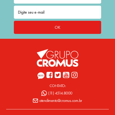
OK
CONTATO:
(11) 4514.8000
atendimento@cromus.com.br