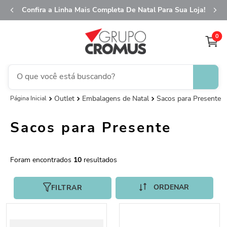
Confira a Linha Mais Completa De Natal Para Sua Loja!
0
O que você está buscando?
Outlet
Embalagens de Natal
Sacos para Presente
TERMOS MAIS BUSCADOS
1
º
fita aramada
Sacos para Presente
2
º
saco presente
3
º
saco transparente
10
4
º
sacola
5
º
caixa
FILTRAR
6
º
guardanapo
7
º
natal