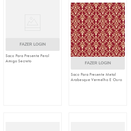
8
º
embalagem trufas
9
º
urso
10
º
sacola papel
FAZER LOGIN
Saco Para Presente Perol
Amigo Secreto
FAZER LOGIN
Saco Para Presente Metal
Arabesque Vermelho E Ouro