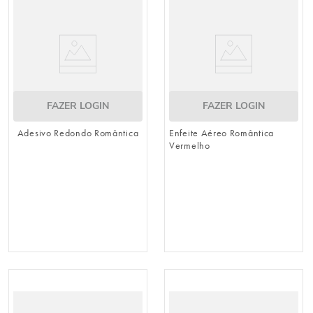
urso
9
º
vela
10
º
FAZER LOGIN
FAZER LOGIN
Adesivo Redondo Romântica
Enfeite Aéreo Romântica
Vermelho