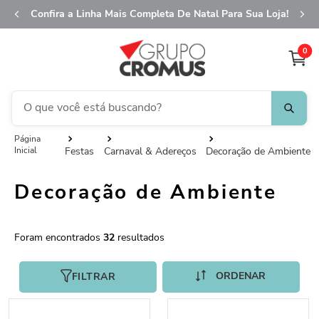
Confira a Linha Mais Completa De Natal Para Sua Loja!
0
O que você está buscando?
fita aramada
1
º
Festas
Carnaval & Adereços
Decoração de Ambiente
saco transparente
2
º
Decoração de Ambiente
saco presente
3
º
natal
4
º
32
caixa
5
º
sacola
6
º
FILTRAR
embalagem trufas
7
º
guardanapo
8
º