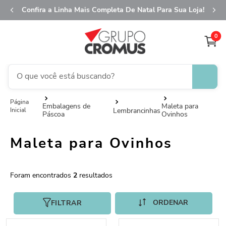
Confira a Linha Mais Completa De Natal Para Sua Loja!
0
O que você está buscando?
TERMOS MAIS BUSCADOS
Embalagens de
Maleta para
Lembrancinhas
Páscoa
Ovinhos
1
º
fita aramada
2
º
saco transparente
Maleta para Ovinhos
3
º
saco presente
4
º
sacola
2
5
º
caixa
FILTRAR
6
º
guardanapo
7
º
embalagem trufas