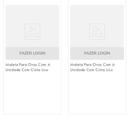
8
º
natal
9
º
urso
10
º
sacola papel
FAZER LOGIN
FAZER LOGIN
Maleta Para Ovos Com 4
Maleta Para Ovos Com 6
Unidade Com Cinta Liso
Unidade Com Cinta Liso
Incolor
Incolor