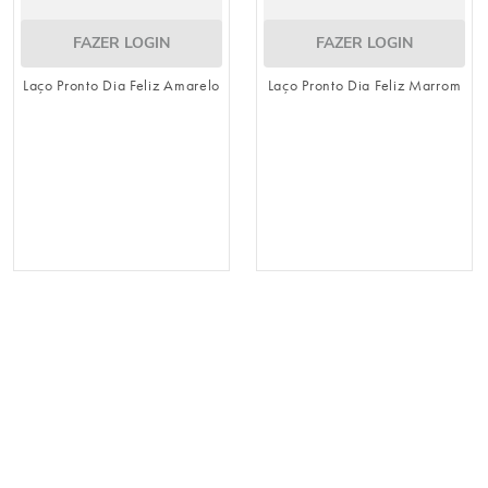
FAZER LOGIN
FAZER LOGIN
Laço Pronto Dia Feliz Amarelo
Laço Pronto Dia Feliz Marrom