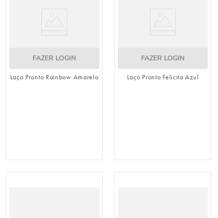
FAZER LOGIN
FAZER LOGIN
Laço Pronto Rainbow Amarelo
Laço Pronto Felicita Azul