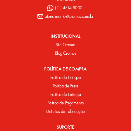
(11) 4514.8000
atendimento@cromus.com.br
INSTITUCIONAL
Site Cromus
Blog Cromus
POLÍTICA DE COMPRA
Política de Estoque
Política de Frete
Política de Entrega
Política de Pagamento
Defeitos de Fabricação
SUPORTE