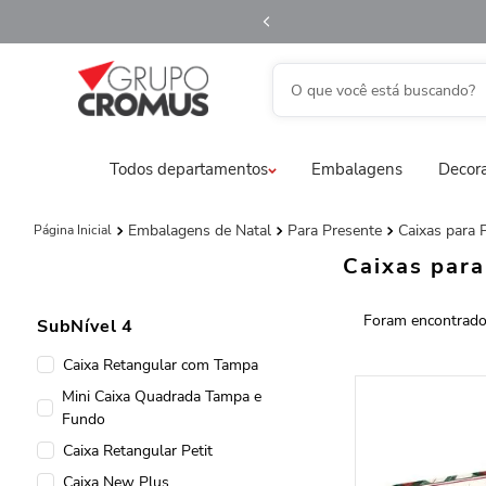
O que você está buscando?
fita aramada
1
º
Todos departamentos
Embalagens
Decora
saco transparente
2
º
saco presente
3
º
Embalagens de Natal
Para Presente
Caixas para 
natal
4
º
Caixas para
caixa
5
º
SubNível 4
sacola
6
º
Caixa Retangular com Tampa
embalagem trufas
7
º
Mini Caixa Quadrada Tampa e
guardanapo
8
º
Fundo
vela
9
º
Caixa Retangular Petit
urso
10
º
Caixa New Plus