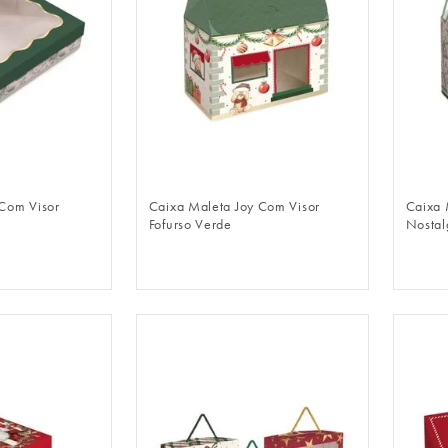
LOGIN
FAZER LOGIN
Com Visor
Caixa Maleta Joy Com Visor
Caixa 
Fofurso Verde
Nostal