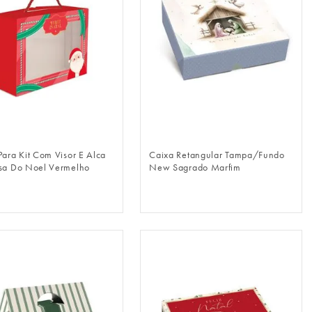
FAZER LOGIN
FAZER LOGIN
Para Kit Com Visor E Alca
Caixa Retangular Tampa/Fundo
sa Do Noel Vermelho
New Sagrado Marfim