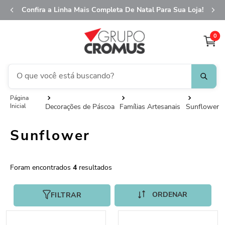
Confira a Linha Mais Completa De Natal Para Sua Loja!
0
O que você está buscando?
TERMOS MAIS BUSCADOS
Decorações de Páscoa
Famílias Artesanais
Sunflower
1
º
fita aramada
Sunflower
2
º
saco transparente
3
º
saco presente
4
º
sacola
4
5
º
caixa
FILTRAR
6
º
guardanapo
7
º
embalagem trufas