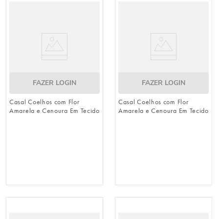
8
º
natal
9
º
urso
10
º
sacola papel
FAZER LOGIN
FAZER LOGIN
Casal Coelhos com Flor
Casal Coelhos com Flor
Amarela e Cenoura Em Tecido
Amarela e Cenoura Em Tecido
Sortido Branco/Verde e
Sortido Branco/Verde e
Laranja 60cm (Sunflower)
Laranja 30cm (Sunflower)