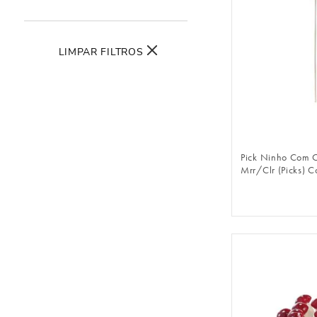
10
º
vela
LIMPAR FILTROS
FAZER 
Pick Ninho Com O
Mrr/Clr (Picks) 