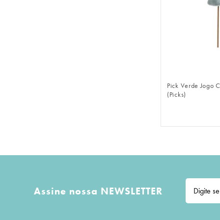
FAZER 
Pick Verde Jogo 
(Picks)
Assine nossa NEWSLETTER