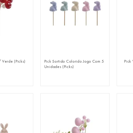
LOGIN
FAZER LOGIN
 Verde (Picks)
Pick Sortido Colorido Jogo Com 5
Pick
Unidades (Picks)