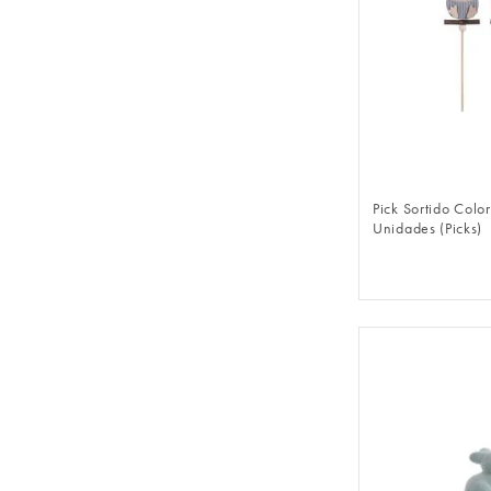
FAZER 
Pick Sortido Colo
Unidades (Picks)