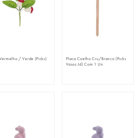
FAZER LOGIN
FAZER LOGIN
 Vermelho / Verde (Picks)
Placa Coelho Cru/Branco (Picks
Vasos Jd) Com 1 Un