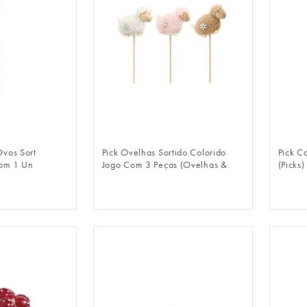
LOGIN
FAZER LOGIN
vos Sort
Pick Ovelhas Sortido Colorido
Pick C
Com 1 Un
Jogo Com 3 Peças (Ovelhas &
(Picks
Pintinhos)