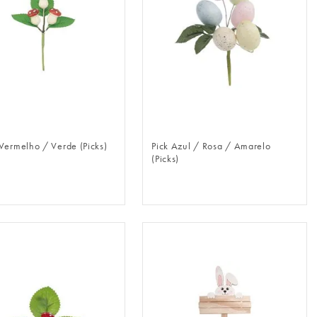
FAZER LOGIN
FAZER LOGIN
 Vermelho / Verde (Picks)
Pick Azul / Rosa / Amarelo
(Picks)