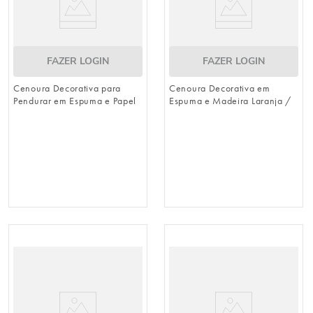
FAZER LOGIN
FAZER LOGIN
Cenoura Decorativa para
Cenoura Decorativa em
Pendurar em Espuma e Papel
Espuma e Madeira Laranja /
Laranja / Verde 21cm x 5cm
Verde 34cm x 7cm
(Cenouras)
(Cenouras)