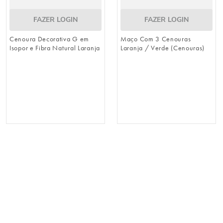
FAZER LOGIN
FAZER LOGIN
Cenoura Decorativa G em
Maço Com 3 Cenouras
Isopor e Fibra Natural Laranja
Laranja / Verde (Cenouras)
/ Verde 56cm x 10cm
(Cenouras)