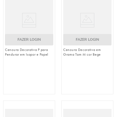
urso
9
º
vela
10
º
FAZER LOGIN
FAZER LOGIN
Cenoura Decorativa P para
Cenoura Decorativa em
Pendurar em Isopor e Papel
Grama Tam M cor Bege
Laranja / Verde 18cm x 4cm
(Cenouras)
(Cenouras)