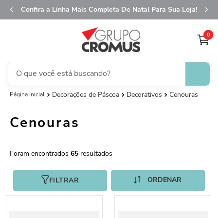
Confira a Linha Mais Completa De Natal Para Sua Loja!
0
O que você está buscando?
Decorações de Páscoa
Decorativos
Cenouras
fita aramada
1
º
saco transparente
2
º
Cenouras
saco presente
3
º
natal
4
º
65
sacola
5
º
caixa
FILTRAR
6
º
guardanapo
7
º
embalagem trufas
8
º