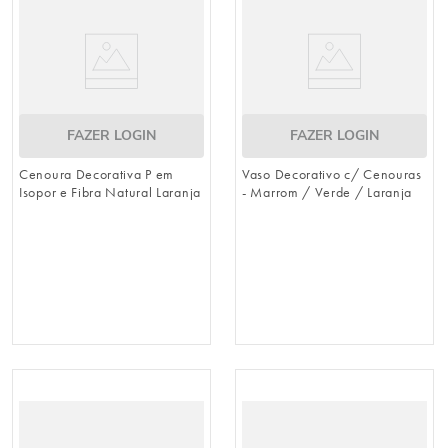
FAZER LOGIN
FAZER LOGIN
Cenoura Decorativa P em
Vaso Decorativo c/ Cenouras
Isopor e Fibra Natural Laranja
- Marrom / Verde / Laranja
/ Verde 30cm x 6cm
em Isopor e Papel (Cenouras)
(Cenouras)