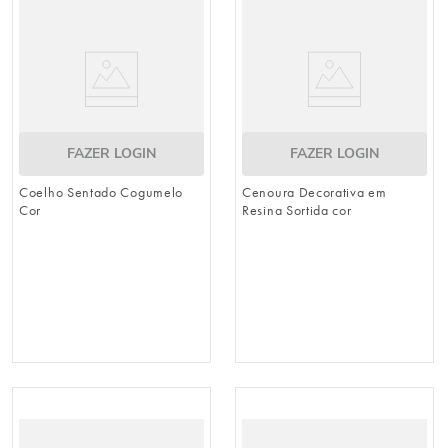
FAZER LOGIN
FAZER LOGIN
Coelho Sentado Cogumelo
Cenoura Decorativa em
Cor
Resina Sortida cor
Marrom/Branco/Vermelho
Laranja/Verde/Bege Jogo
(Breeze)
com 2 Peças 23,3cm x 7cm
(Breeze)