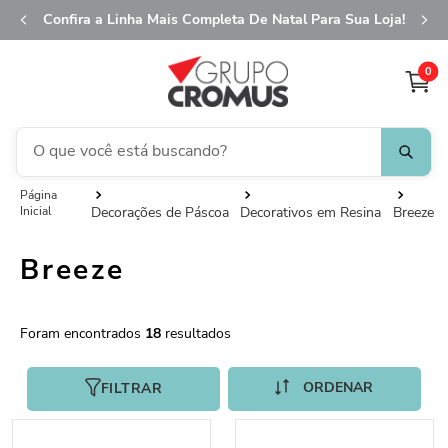
Confira a Linha Mais Completa De Natal Para Sua Loja!
0
O que você está buscando?
fita aramada
1
º
Decorações de Páscoa
Decorativos em Resina
Breeze
saco transparente
2
º
Breeze
saco presente
3
º
natal
4
º
18
sacola
5
º
caixa
6
º
FILTRAR
guardanapo
7
º
embalagem trufas
8
º