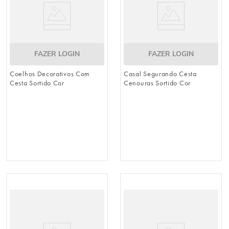
FAZER LOGIN
FAZER LOGIN
Coelhos Decorativos Com
Casal Segurando Cesta
Cesta Sortido Cor
Cenouras Sortido Cor
Laranja/Verde (Breeze)
Marrom/Verde/Laranja
(Breeze)