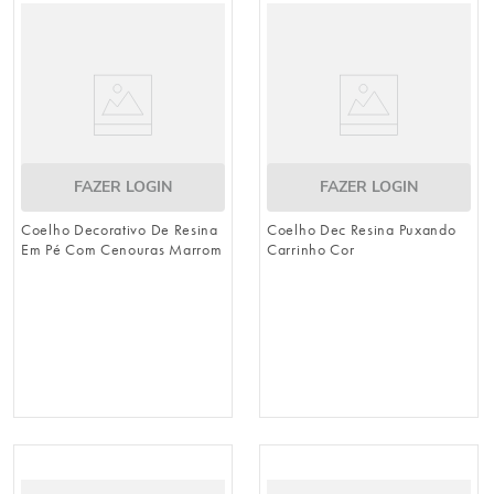
urso
9
º
vela
10
º
FAZER LOGIN
FAZER LOGIN
Coelho Decorativo De Resina
Coelho Dec Resina Puxando
Em Pé Com Cenouras Marrom
Carrinho Cor
/ Laranja (Breeze)
Marrom/Dourado (Breeze)