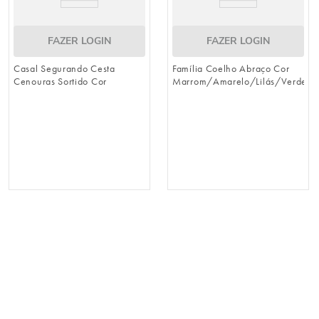
FAZER LOGIN
FAZER LOGIN
Casal Segurando Cesta
Família Coelho Abraço Cor
Cenouras Sortido Cor
Marrom/Amarelo/Lilás/Verde
Marrom/Verde/Lilas (Breeze)
(Breeze)