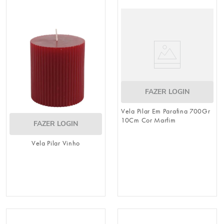
8
º
guardanapo
9
º
vela
10
º
urso
FAZER LOGIN
Vela Pilar Em Parafina 700Gr
10Cm Cor Marfim
FAZER LOGIN
Vela Pilar Vinho