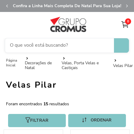
Confira a Linha Mais Completa De Natal Para Sua Loja!
0
O que você está buscando?
TERMOS MAIS BUSCADOS
Decorações de
Velas, Porta Velas e
Velas Pilar
Natal
Castiçais
1
º
fita aramada
2
º
saco transparente
Velas Pilar
3
º
saco presente
4
º
natal
15
5
º
caixa
FILTRAR
6
º
sacola
7
º
embalagem trufas