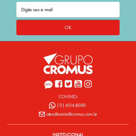
OK
CONTATO:
(11) 4514.8000
atendimento@cromus.com.br
INSTITUCIONAL