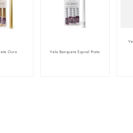
LOGIN
FAZER LOGIN
Ve
uete Ouro
Vela Banquete Espiral Prata