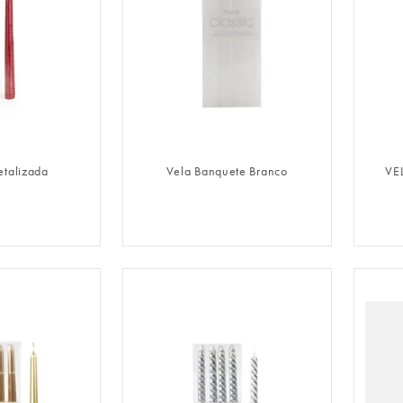
LOGIN
FAZER LOGIN
talizada
Vela Banquete Branco
VE