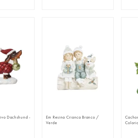
LOGIN
FAZER LOGIN
ivo Dachshund -
Em Resina Crianca Branco /
Cachor
Verde
Colori