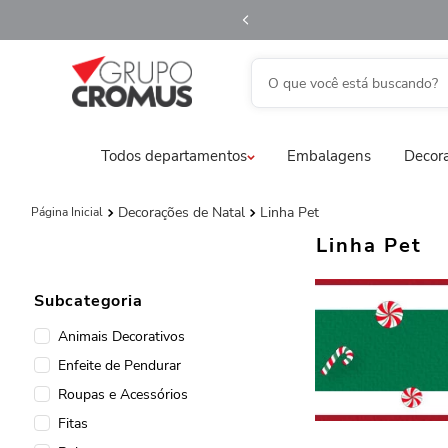
O que você está buscando?
fita aramada
1
º
Todos departamentos
Embalagens
Decora
saco transparente
2
º
saco presente
3
º
Decorações de Natal
Linha Pet
natal
4
º
Linha Pet
caixa
5
º
Subcategoria
sacola
6
º
Animais Decorativos
embalagem trufas
7
º
Enfeite de Pendurar
guardanapo
8
º
Roupas e Acessórios
vela
9
º
Fitas
urso
10
º