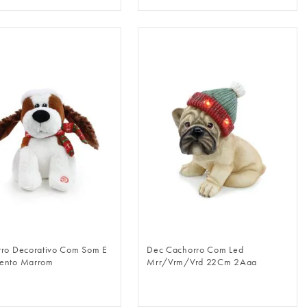
FAZER LOGIN
FAZER LOGIN
ro Decorativo Com Som E
Dec Cachorro Com Led
ento Marrom
Mrr/Vrm/Vrd 22Cm 2Aaa