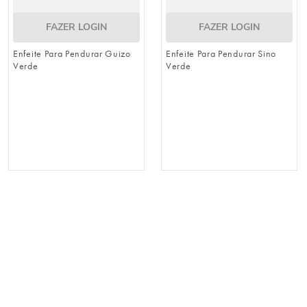
FAZER LOGIN
FAZER LOGIN
Enfeite Para Pendurar Guizo
Enfeite Para Pendurar Sino
Verde
Verde