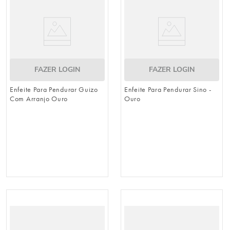
FAZER LOGIN
FAZER LOGIN
Enfeite Para Pendurar Guizo
Enfeite Para Pendurar Sino -
Com Arranjo Ouro
Ouro