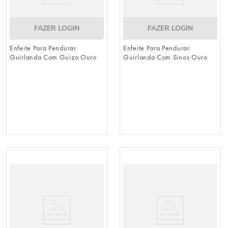
FAZER LOGIN
FAZER LOGIN
Enfeite Para Pendurar
Enfeite Para Pendurar
Guirlanda Com Guizo Ouro
Guirlanda Com Sinos Ouro