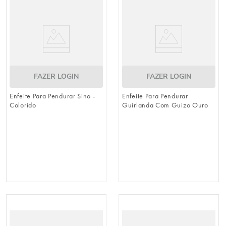
vela
9
º
urso
10
º
FAZER LOGIN
FAZER LOGIN
Enfeite Para Pendurar Sino -
Enfeite Para Pendurar
Colorido
Guirlanda Com Guizo Ouro