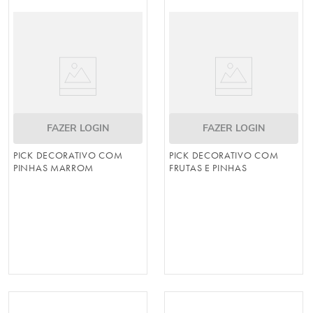
cesta
9
º
urso
10
º
FAZER LOGIN
FAZER LOGIN
PICK DECORATIVO COM
PICK DECORATIVO COM
PINHAS MARROM
FRUTAS E PINHAS
VERMELHO / VERDE
ESCURO