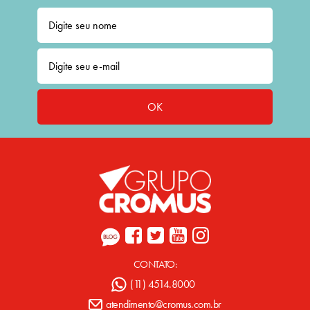
OK
CONTATO:
(11) 4514.8000
atendimento@cromus.com.br