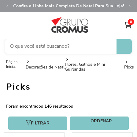
Confira a Linha Mais Completa De Natal Para Sua Loja!
0
O que você está buscando?
fita aramada
1
º
Flores, Galhos e Mini
Decorações de Natal
Picks
Guirlandas
saco transparente
2
º
caixa
3
º
Picks
natal
4
º
saco presente
5
º
146
sacola
6
º
FILTRAR
guardanapo
7
º
embalagem trufas
8
º