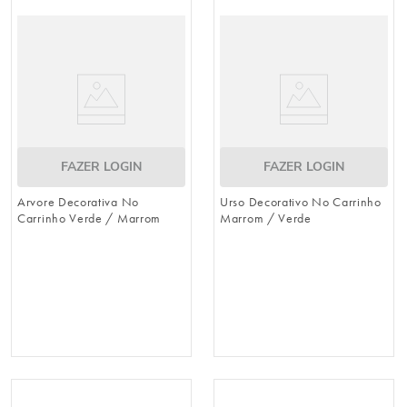
8
º
embalagem trufas
9
º
urso
10
º
sacola papel
FAZER LOGIN
FAZER LOGIN
Arvore Decorativa No
Urso Decorativo No Carrinho
Carrinho Verde / Marrom
Marrom / Verde