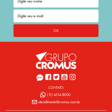
OK
CONTATO:
(11) 4514.8000
atendimento@cromus.com.br