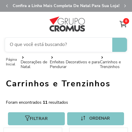
Confira a Linha Mais Completa De Natal Para Sua Loja!
0
O que você está buscando?
TERMOS MAIS BUSCADOS
Decorações de
Enfeites Decorativos e para
Carrinhos e
Natal
Pendurar
Trenzinhos
1
º
fita aramada
2
º
saco presente
Carrinhos e Trenzinhos
3
º
saco transparente
4
º
sacola
11
5
º
caixa
FILTRAR
6
º
guardanapo
7
º
natal