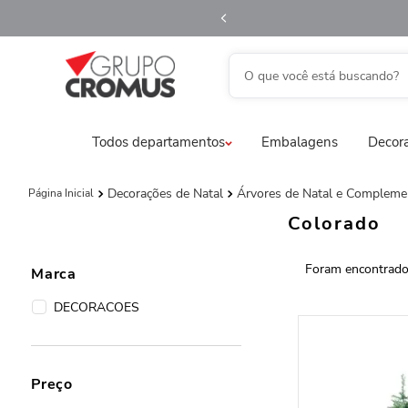
O que você está buscando?
TERMOS MAIS BUSCADOS
Todos departamentos
Embalagens
Decora
1
º
fita aramada
2
º
saco transparente
Decorações de Natal
Árvores de Natal e Compleme
3
º
saco presente
Colorado
4
º
natal
5
º
caixa
Marca
6
º
sacola
DECORACOES
7
º
embalagem trufas
8
º
guardanapo
Preço
9
º
vela