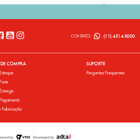
(11) 4514.8000
CONTATO:
A DE COMPRA
SUPORTE
 Estoque
Perguntas Frequentes
 Frete
 Entrega
e Pagamento
e Fabricação
wered by
Developed by