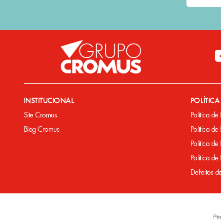
INSTITUCIONAL
POLÍTIC
Site Cromus
Política de
Blog Cromus
Política de
Política de
Política d
Defeitos d
Po