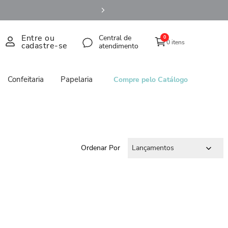
Entre ou
Central de
0
0 itens
cadastre-se
atendimento
Confeitaria
Papelaria
Compre pelo Catálogo
Ordenar Por
Lançamentos