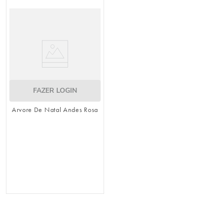
8
º
guardanapo
9
º
vela
10
º
urso
FAZER LOGIN
Arvore De Natal Andes Rosa