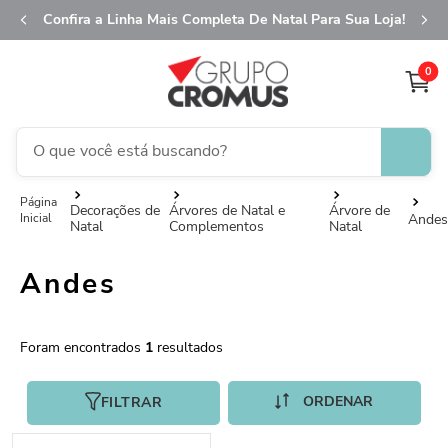
Confira a Linha Mais Completa De Natal Para Sua Loja!
0
O que você está buscando?
TERMOS MAIS BUSCADOS
Decorações de
Árvores de Natal e
Árvore de
Ande
Natal
Complementos
Natal
1
º
fita aramada
2
º
saco transparente
Andes
3
º
saco presente
4
º
natal
1
5
º
caixa
FILTRAR
6
º
sacola
7
º
embalagem trufas