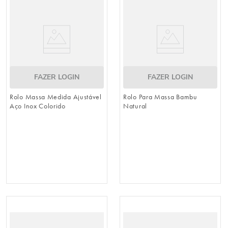
8
º
embalagem trufas
9
º
urso
10
º
vela
FAZER LOGIN
FAZER LOGIN
Rolo Massa Medida Ajustável
Rolo Para Massa Bambu
Aço Inox Colorido
Natural