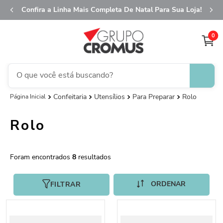
Confira a Linha Mais Completa De Natal Para Sua Loja!
0
O que você está buscando?
Confeitaria
Utensílios
Para Preparar
Rolo
TERMOS MAIS BUSCADOS
1
º
fita aramada
Rolo
2
º
saco transparente
3
º
saco presente
8
4
º
natal
5
º
sacola
FILTRAR
6
º
caixa
7
º
guardanapo