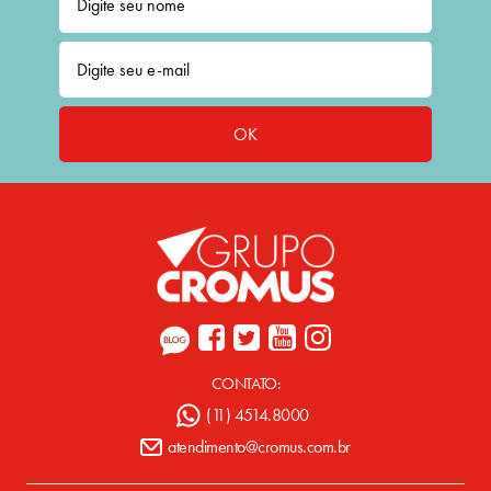
OK
CONTATO:
(11) 4514.8000
atendimento@cromus.com.br