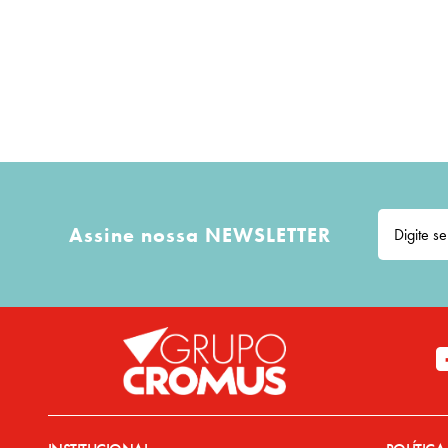
10
º
vela
Assine nossa NEWSLETTER