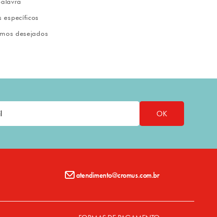
OK
atendimento@cromus.com.br