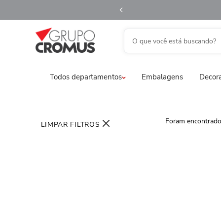
O que você está buscando?
TERMOS MAIS BUSCADOS
Todos departamentos
Embalagens
Decora
1
º
fita aramada
2
º
saco transparente
3
º
saco presente
LIMPAR FILTROS
4
º
natal
5
º
sacola
6
º
caixa
7
º
guardanapo
8
º
embalagem trufas
9
º
urso