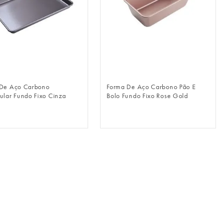
FAZER LOGIN
FAZER LOGIN
 De Aço Carbono
Forma De Aço Carbono Pão E
ular Fundo Fixo Cinza
Bolo Fundo Fixo Rose Gold