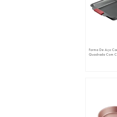
FAZER 
Forma De Aço Ca
Quadrada Com Ca
Preto / Vermelho