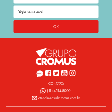
OK
CONTATO:
(11) 4514.8000
atendimento@cromus.com.br