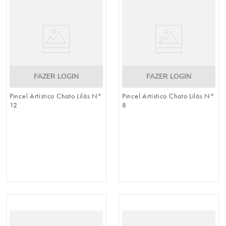
8
º
embalagem trufas
9
º
urso
10
º
vela
FAZER LOGIN
FAZER LOGIN
Pincel Artístico Chato Lilás N°
Pincel Artístico Chato Lilás N°
12
8