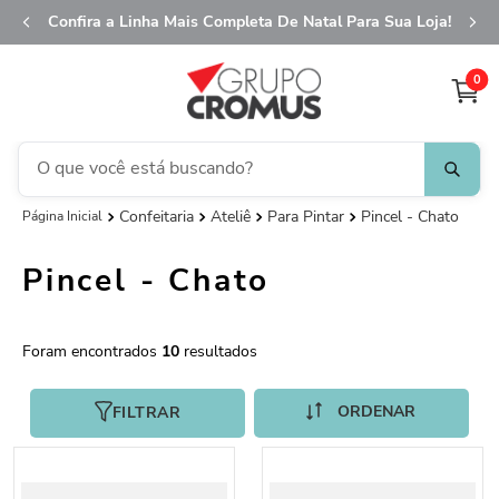
Confira a Linha Mais Completa De Natal Para Sua Loja!
0
O que você está buscando?
Confeitaria
Ateliê
Para Pintar
Pincel - Chato
TERMOS MAIS BUSCADOS
1
º
fita aramada
Pincel - Chato
2
º
saco transparente
3
º
saco presente
10
4
º
natal
5
º
sacola
FILTRAR
6
º
caixa
7
º
guardanapo