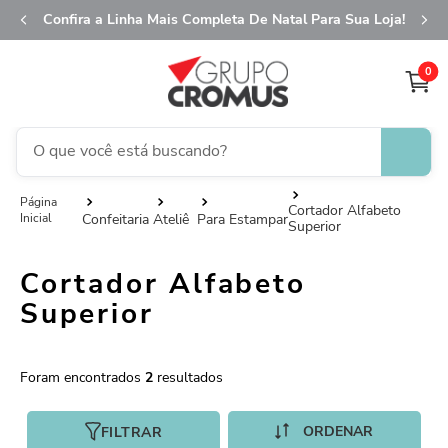
Confira a Linha Mais Completa De Natal Para Sua Loja!
0
O que você está buscando?
TERMOS MAIS BUSCADOS
Cortador Alfabeto
Confeitaria
Ateliê
Para Estampar
Superior
1
º
fita aramada
2
º
saco presente
Cortador Alfabeto
3
º
saco transparente
Superior
4
º
sacola
5
º
caixa
2
6
º
guardanapo
FILTRAR
7
º
natal