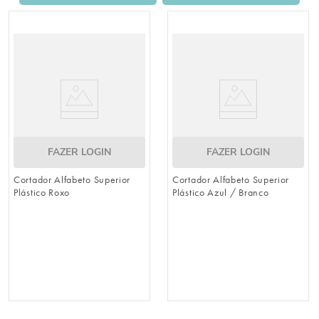
8
º
embalagem trufas
9
º
urso
10
º
sacola papel
FAZER LOGIN
FAZER LOGIN
Cortador Alfabeto Superior
Cortador Alfabeto Superior
Plástico Roxo
Plástico Azul / Branco