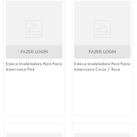
8
º
embalagem trufas
9
º
urso
10
º
sacola papel
FAZER LOGIN
FAZER LOGIN
Esteca Modeladora Para Pasta
Esteca Modeladora Para Pasta
Americana Pink
Americana Cinza / Rosa