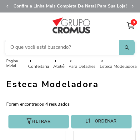
Confira a Linha Mais Completa De Natal Para Sua Loja!
0
O que você está buscando?
TERMOS MAIS BUSCADOS
Confeitaria
Ateliê
Para Detalhes
Esteca Modeladora
1
º
fita aramada
Esteca Modeladora
2
º
saco presente
3
º
saco transparente
4
º
sacola
4
5
º
caixa
FILTRAR
6
º
guardanapo
7
º
natal