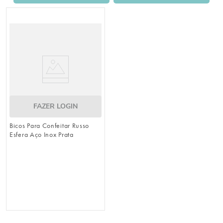
8
º
embalagem trufas
9
º
urso
10
º
vela
FAZER LOGIN
Bicos Para Confeitar Russo
Esfera Aço Inox Prata
N°N100