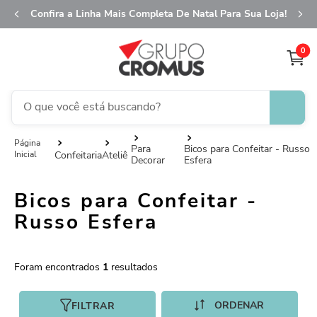
Confira a Linha Mais Completa De Natal Para Sua Loja!
0
O que você está buscando?
TERMOS MAIS BUSCADOS
Para
Bicos para Confeitar - Russo
Confeitaria
Ateliê
Decorar
Esfera
1
º
fita aramada
2
º
saco transparente
Bicos para Confeitar -
3
º
saco presente
Russo Esfera
4
º
natal
5
º
sacola
1
6
º
caixa
FILTRAR
7
º
guardanapo