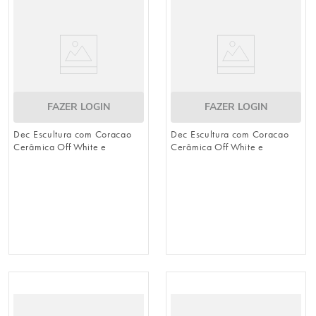
urso
9
º
vela
10
º
FAZER LOGIN
FAZER LOGIN
Dec Escultura com Coracao
Dec Escultura com Coracao
Cerâmica Off White e
Cerâmica Off White e
Dourado
Dourado