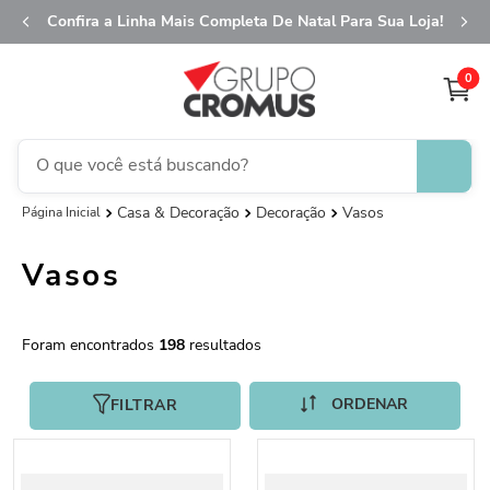
Confira a Linha Mais Completa De Natal Para Sua Loja!
0
O que você está buscando?
Casa & Decoração
Decoração
Vasos
fita aramada
1
º
saco transparente
2
º
Vasos
saco presente
3
º
natal
4
º
198
sacola
5
º
caixa
FILTRAR
6
º
guardanapo
7
º
embalagem trufas
8
º